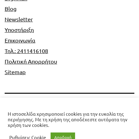
Blog
Newsletter
Υποστήριξη
Επικοινωνία
Τηλ.: 2411416108
Πολιτική Απορρήτου
Sitemap
Digi-Plan
Η ιστοσελίδα χρησιμοποιεί cookies για την ευκολία της
περιήγησης. Με τη χρήση της αποδέχεστε αυτόματα την
Πολιτική Απορρήτου
χρήση των cookies.
Ρυθμίσεις Cookie
Αποδοχή