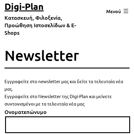
Μετάβαση
Digi-Plan
Μενού
σε
Κατασκευή, Φιλοξενία,
περιεχόμενο
Προώθηση Ιστοσελίδων & E-
Shops
Newsletter
Εγγραφείτε στο newsletter μας και δείτε τα τελευταία νέα
μας.
Εγγραφείτε στο Newsletter της Digi-Plan και μείνετε
συντονισμένοι με τα τελευταία νέα μας
Ονοματεπώνυμο