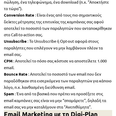
πώληση, ένα τηλεφώνημα, ένα download (π.χ. “Αποκτήστε
το τώρα”).
Conversion
Rate
: Είναι ένας από τους πιο σημαντικούς
δείκτες μέτρησης της επιτυχίας της καμπάνιας σας αφού
αποτελεί το ποσοστό των παραληπτών που ανταποκρίθηκαν
στο Call-to-action σας.
Unsubscribe
: Το Unsubscribe ή Opt-out αφορά στους
παραλήπτες που επιλέγουν να μην λαμβάνουν πλέον τα
email σας.
CPM
: Αποτελεί το πόσο σας κόστισε να αποστείλετε 1.000
email.
Bounce
Rate
: Αποτελεί το ποσοστό των email που δεν
παραδόθηκαν στα εισερχόμενα των παραληπτών για κάποιο
λόγο, π.χ. λανθασμένη διεύθυνση email.
Spam
: Ένα από τα βασικά που πρέπει να προσέξετε στις
email καμπάνιες σας είναι να μην “σπαμάρετε”, δηλαδή τα
email σας να μην καταλήγουν στα “Ανεπιθύμητα”.
Email Marketing με τη Digi-Plan