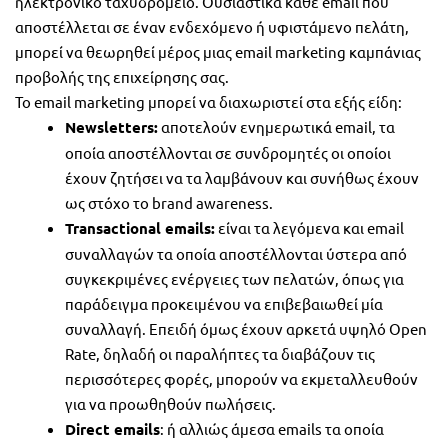
ηλεκτρονικό ταχυδρομείο. Ουσιαστικά κάθε email που
αποστέλλεται σε έναν ενδεχόμενο ή υφιστάμενο πελάτη,
μπορεί να θεωρηθεί μέρος μιας email marketing καμπάνιας
προβολής της επιχείρησης σας.
Το email marketing μπορεί να διαχωριστεί στα εξής είδη:
Newsletters:
αποτελούν ενημερωτικά email, τα
οποία αποστέλλονται σε συνδρομητές οι οποίοι
έχουν ζητήσει να τα λαμβάνουν και συνήθως έχουν
ως στόχο το brand awareness.
Transactional emails:
είναι τα λεγόμενα και email
συναλλαγών τα οποία αποστέλλονται ύστερα από
συγκεκριμένες ενέργειες των πελατών, όπως για
παράδειγμα προκειμένου να επιβεβαιωθεί μία
συναλλαγή. Επειδή όμως έχουν αρκετά υψηλό Open
Rate, δηλαδή οι παραλήπτες τα διαβάζουν τις
περισσότερες φορές, μπορούν να εκμεταλλευθούν
για να προωθηθούν πωλήσεις.
Direct emails
: ή αλλιώς άμεσα emails τα οποία