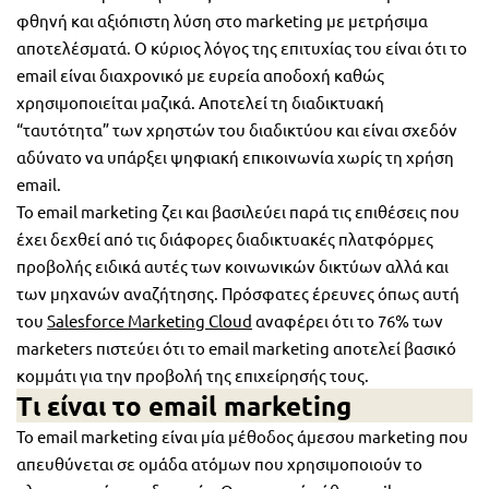
φθηνή και αξιόπιστη λύση στο marketing με μετρήσιμα
αποτελέσματά. Ο κύριος λόγος της επιτυχίας του είναι ότι το
email είναι διαχρονικό με ευρεία αποδοχή καθώς
χρησιμοποιείται μαζικά. Αποτελεί τη διαδικτυακή
“ταυτότητα” των χρηστών του διαδικτύου και είναι σχεδόν
αδύνατο να υπάρξει ψηφιακή επικοινωνία χωρίς τη χρήση
email.
Το email marketing ζει και βασιλεύει παρά τις επιθέσεις που
έχει δεχθεί από τις διάφορες διαδικτυακές πλατφόρμες
προβολής ειδικά αυτές των κοινωνικών δικτύων αλλά και
των μηχανών αναζήτησης. Πρόσφατες έρευνες όπως αυτή
του
Salesforce Marketing Cloud
αναφέρει ότι το 76% των
marketers πιστεύει ότι το email marketing αποτελεί βασικό
κομμάτι για την προβολή της επιχείρησής τους.
Τι είναι το email marketing
Το email marketing είναι μία μέθοδος άμεσου marketing που
απευθύνεται σε ομάδα ατόμων που χρησιμοποιούν το