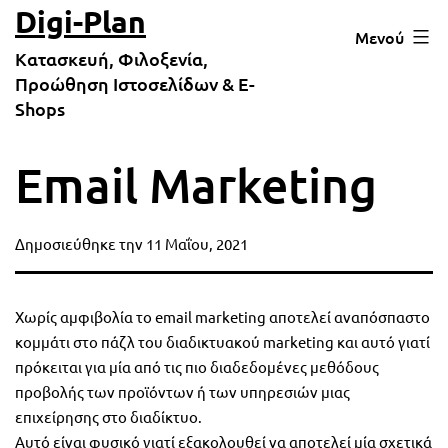
Μετάβαση
Digi-Plan
Μενού
σε
Κατασκευή, Φιλοξενία,
περιεχόμενο
Προώθηση Ιστοσελίδων & E-
Shops
Email Marketing
Δημοσιεύθηκε την
11 Μαΐου, 2021
Χωρίς αμφιβολία το email marketing αποτελεί αναπόσπαστο
κομμάτι στο πάζλ του διαδικτυακού marketing και αυτό γιατί
πρόκειται για μία από τις πιο διαδεδομένες μεθόδους
προβολής των προϊόντων ή των υπηρεσιών μιας
επιχείρησης στο διαδίκτυο.
Αυτό είναι φυσικό γιατί εξακολουθεί να αποτελεί μία σχετικά