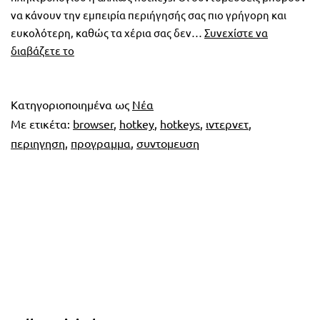
να κάνουν την εμπειρία περιήγησής σας πιο γρήγορη και
ευκολότερη, καθώς τα χέρια σας δεν…
Συνεχίστε να
Browser
διαβάζετε το
Hotkeys
–
Internet
Κατηγοριοποιημένα ως
Νέα
χωρίς
Με ετικέτα:
browser
,
hotkey
,
hotkeys
,
ιντερνετ
,
ποντίκι
περιηγηση
,
προγραμμα
,
συντομευση