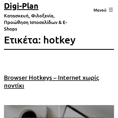
Μετάβαση
Digi-Plan
Μενού
σε
Κατασκευή, Φιλοξενία,
περιεχόμενο
Προώθηση Ιστοσελίδων & E-
Shops
Ετικέτα:
hotkey
Browser Hotkeys – Internet χωρίς
ποντίκι