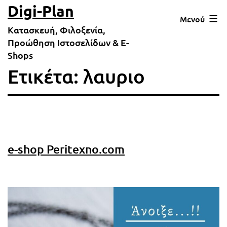
Μετάβαση
Digi-Plan
Μενού
σε
Κατασκευή, Φιλοξενία,
περιεχόμενο
Προώθηση Ιστοσελίδων & E-
Shops
Ετικέτα:
λαυριο
e-shop Peritexno.com