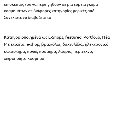
επισκέπτες του να περιηγηθούν σε μια ευρεία γκάμα
κοσμημάτων σε διάφορες κατηγορίες μερικές από…
e-
Συνεχίστε να διαβάζετε το
shop
Peritexno.com
Κατηγοριοποιημένα ως
E-Shops
,
featured
,
Portfolio
,
Νέα
Με ετικέτα:
e-shop
,
βραχιόλια
,
δαχτυλίδια
,
ηλεκτρονικό
κατάστημα
,
κολιέ
,
κόσμημα
,
λαυριο
,
περιτεχνο
,
χειροποίητο κόσμημα