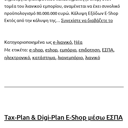
τομέα του λιανικού εμπορίου, αναμένεται να έχει συνολικό
προϋπολογισμό 80.000.000 ευρώ. Κάλυψη Εξόδων E-Shop
ΕΣΠΑ
Εκτός από την κάλυψη της…
Συνεχίστε να διαβάζετε το
Επιδότ
E-
Shop
Κατηγοριοποιημένα ως
e-λιανικό
,
Νέα
–
Με ετικέτα:
e-shop
,
eshop
,
εμπόριο
,
επιδοτηση
,
ΕΣΠΑ
,
Σύντομ
ηλεκτρονικό
,
κατάστημα
,
λιανεμπόριο
,
λιανικό
η
προκύρ
Tax-Plan & Digi-Plan E-Shop μέσω ΕΣΠΑ