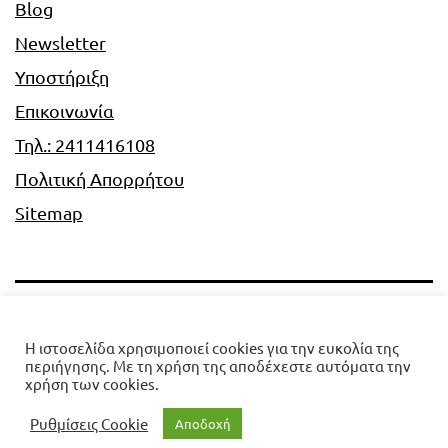
Blog
Newsletter
Υποστήριξη
Επικοινωνία
Τηλ.: 2411416108
Πολιτική Απορρήτου
Sitemap
Digi-Plan
Η ιστοσελίδα χρησιμοποιεί cookies για την ευκολία της
περιήγησης. Με τη χρήση της αποδέχεστε αυτόματα την
Πολιτική Απορρήτου
χρήση των cookies.
Ρυθμίσεις Cookie
Αποδοχή