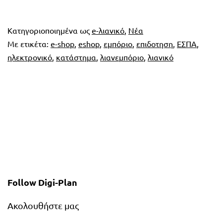
ΕΣΠΑ
για
νέα
Κατηγοριοποιημένα ως
e-λιανικό
,
Νέα
ηλεκ
Με ετικέτα:
e-shop
,
eshop
,
εμπόριο
,
επιδοτηση
,
ΕΣΠΑ
,
κατα
ηλεκτρονικό
,
κατάστημα
,
λιανεμπόριο
,
λιανικό
Follow Digi-Plan
Ακολουθήστε μας