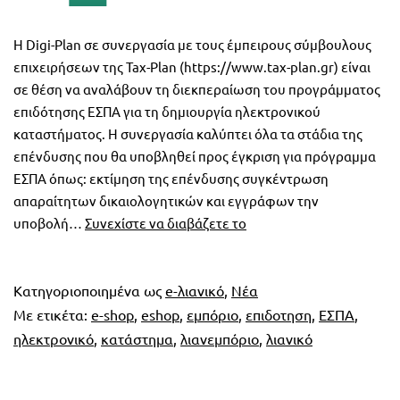
Η Digi-Plan σε συνεργασία με τους έμπειρους σύμβουλους
επιχειρήσεων της Tax-Plan (https://www.tax-plan.gr) είναι
σε θέση να αναλάβουν τη διεκπεραίωση του προγράμματος
επιδότησης ΕΣΠΑ για τη δημιουργία ηλεκτρονικού
καταστήματος. Η συνεργασία καλύπτει όλα τα στάδια της
επένδυσης που θα υποβληθεί προς έγκριση για πρόγραμμα
ΕΣΠΑ όπως: εκτίμηση της επένδυσης συγκέντρωση
απαραίτητων δικαιολογητικών και εγγράφων την
Tax-
υποβολή…
Συνεχίστε να διαβάζετε το
Plan
&
Digi-
Κατηγοριοποιημένα ως
e-λιανικό
,
Νέα
Plan
Με ετικέτα:
e-shop
,
eshop
,
εμπόριο
,
επιδοτηση
,
ΕΣΠΑ
,
E-
ηλεκτρονικό
,
κατάστημα
,
λιανεμπόριο
,
λιανικό
Shop
μέσω