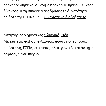
ολοκληρώθηκε και σύντομα προκηρύχθηκε ο Β Κύκλος
δίνοντας με τη συνέχεια της δράσης τη δυνατότητα
Η
επιδότησης ΕΣΠΑ έως…
Συνεχίστε να διαβάζετε το
μεγάλη
ευκαιρία
για
Κατηγοριοποιημένα ως
e-λιανικό
,
Νέα
e-
Με ετικέτα:
e-shop
,
e-λιανικο
,
e-λιανικό
,
εμπόριο
,
shop
επιδοτηση
,
ΕΣΠΑ
,
ευκαιρια
,
ηλεκτρονικό
,
κατάστημα
,
με
λαρισα
,
λιανεμπόριο
5.000€
επιδότηση
ΕΣΠΑ