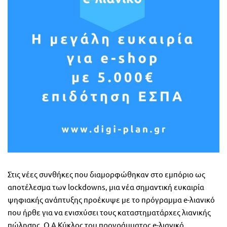
Στις νέες συνθήκες που διαμορφώθηκαν στο εμπόριο ως
αποτέλεσμα των lockdowns, μια νέα σημαντική ευκαιρία
ψηφιακής ανάπτυξης προέκυψε με το πρόγραμμα e-λιανικό
που ήρθε για να ενισχύσει τους καταστηματάρχες λιανικής
πώλησης. Ο Α Κύκλος του προγράμματος e-λιανικό