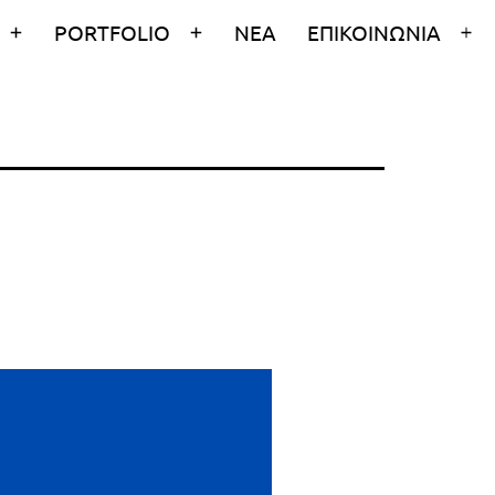
PORTFOLIO
ΝΕΑ
ΕΠΙΚΟΙΝΩΝΙΑ
Άνοιγμα
Άνοιγμα
Άν
μενού
μενού
με