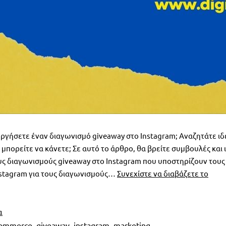
ργήσετε έναν διαγωνισμό giveaway στο Instagram; Αναζητάτε ιδ
 μπορείτε να κάνετε; Σε αυτό το άρθρο, θα βρείτε συμβουλές και
ς διαγωνισμούς giveaway στο Instagram που υποστηρίζουν τους
Πως
 Instagram για τους διαγωνισμούς…
Συνεχίστε να διαβάζετε το
γίνετ
ένα
Inst
α
Give
commerce
,
giveaway
,
instagram
,
marketing