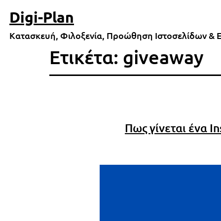
Μετάβαση
Digi-Plan
σε
περιεχόμενο
Κατασκευή, Φιλοξενία, Προώθηση Ιστοσελίδων & 
Ετικέτα:
giveaway
Πως γίνεται ένα I