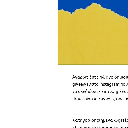
Αναρωτιέστε πώς να δημιου
giveaway στο Instagram που
να σχεδιάσετε επιτυχημένου
Ποιοι είναι οι κανόνες του
Κατηγοριοποιημένα ως
Νέ
Με ετικέτα:
commerce
,
e-