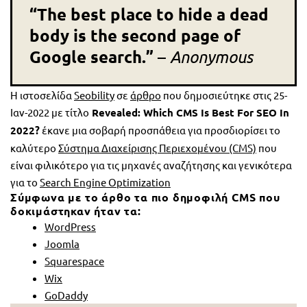
“The best place to hide a dead
body is the second page of
Google search.”
–
Anonymous
Η ιστοσελίδα
Seobility
σε
άρθρο
που δημοσιεύτηκε στις 25-
Ιαν-2022 με τίτλο
Revealed: Which CMS Is Best For SEO In
2022?
έκανε μια σοβαρή προσπάθεια για προσδιορίσει το
καλύτερο
Σύστημα Διαχείρισης Περιεχομένου (CMS)
που
είναι φιλικότερο για τις μηχανές αναζήτησης και γενικότερα
για το
Search Engine Optimization
Σύμφωνα με το άρθο τα πιο δημοφιλή CMS που
δοκιμάστηκαν ήταν τα:
WordPress
Joomla
Squarespace
Wix
GoDaddy