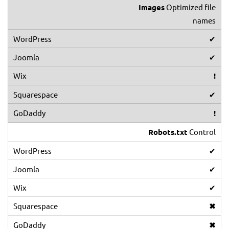
Images
Optimized file
names
✔
✔
!
✔
!
Robots.txt
Control
✔
✔
✔
✖
✖