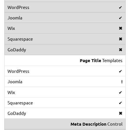
✔
✔
✖
✖
✖
Page Title
Templates
✔
!
✔
✔
✖
Meta Description
Control