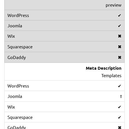
preview
✔
✔
✖
✖
✖
Meta Description
Templates
✔
!
✔
✔
✖