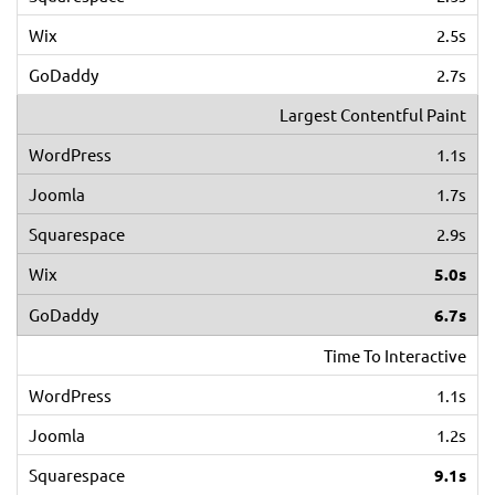
2.5s
2.7s
Largest Contentful Paint
1.1s
1.7s
2.9s
5.0s
6.7s
Time To Interactive
1.1s
1.2s
9.1s