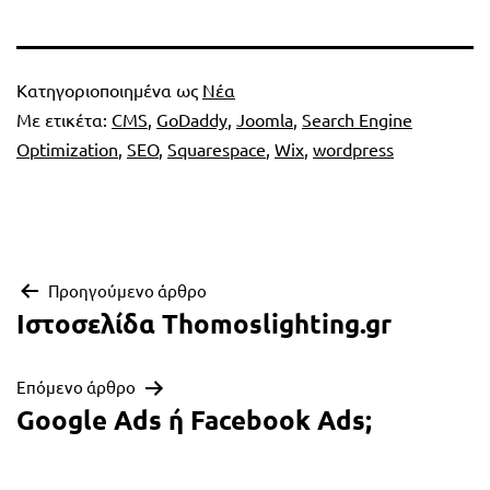
Κατηγοριοποιημένα ως
Νέα
Με ετικέτα:
CMS
,
GoDaddy
,
Joomla
,
Search Engine
Optimization
,
SEO
,
Squarespace
,
Wix
,
wordpress
Πλοήγηση
Προηγούμενο άρθρο
Ιστοσελίδα Thomoslighting.gr
άρθρων
Επόμενο άρθρο
Google Ads ή Facebook Ads;