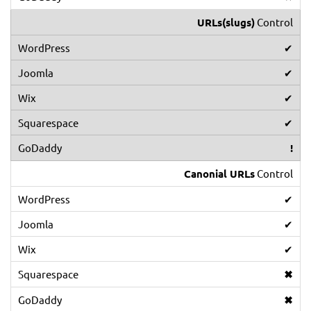
URLs(slugs)
Control
✔
✔
✔
✔
!
Canonial URLs
Control
✔
✔
✔
✖
✖