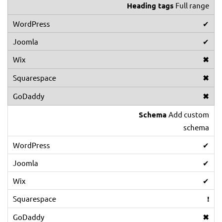
Heading tags
Full range
✔
✔
✖
✖
✖
Schema
Add custom
schema
✔
✔
✔
!
✖