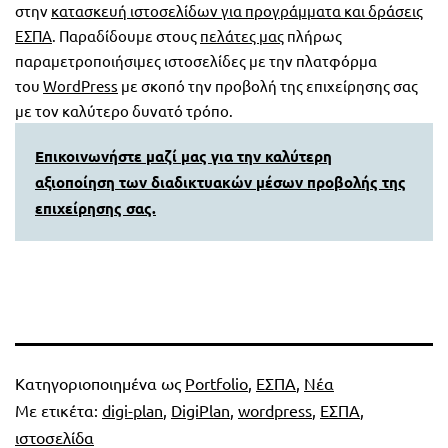
στην
κατασκευή ιστοσελίδων για προγράμματα και δράσεις
ΕΣΠΑ
. Παραδίδουμε στους
πελάτες μας
πλήρως
παραμετροποιήσιμες ιστοσελίδες με την πλατφόρμα
του
WordPress
με σκοπό την προβολή της επιχείρησης σας
με τον καλύτερο δυνατό τρόπο.
Επικοινωνήστε μαζί μας για την καλύτερη
αξιοποίηση των διαδικτυακών μέσων προβολής της
επιχείρησης σας.
Κατηγοριοποιημένα ως
Portfolio
,
ΕΣΠΑ
,
Νέα
Με ετικέτα:
digi-plan
,
DigiPlan
,
wordpress
,
ΕΣΠΑ
,
ιστοσελίδα