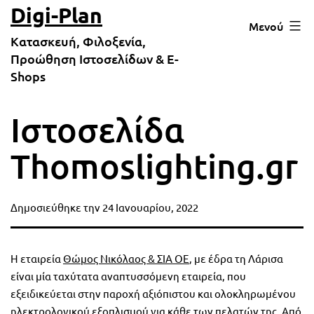
Μετάβαση
Digi-Plan
Μενού
σε
Κατασκευή, Φιλοξενία,
περιεχόμενο
Προώθηση Ιστοσελίδων & E-
Shops
Ιστοσελίδα
Thomoslighting.gr
Δημοσιεύθηκε την
24 Ιανουαρίου, 2022
Η εταιρεία
Θώμος Νικόλαος & ΣΙΑ ΟΕ
, με έδρα τη Λάρισα
είναι μία ταχύτατα αναπτυσσόμενη εταιρεία, που
εξειδικεύεται στην παροχή αξιόπιστου και ολοκληρωμένου
ηλεκτρολογικού εξοπλισμού για κάθε των πελατών της. Από