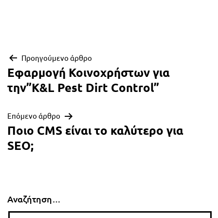
Πλοήγηση
Προηγούμενο άρθρο
Εφαρμογή Κοινοχρήστων για
άρθρων
την”K&L Pest Dirt Control”
Επόμενο άρθρο
Ποιο CMS είναι το καλύτερο για
SEO;
Αναζήτηση…