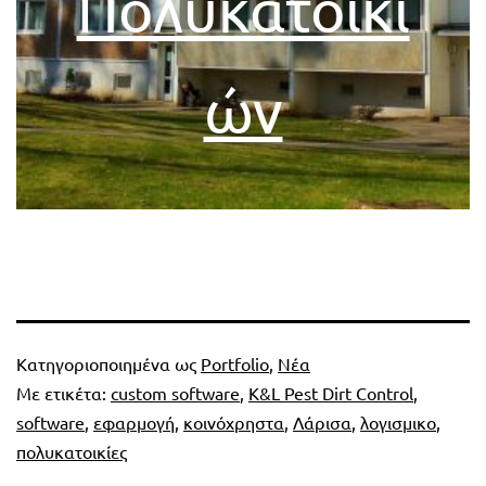
Πολυκατοικι
ών
Κατηγοριοποιημένα ως
Portfolio
,
Νέα
Με ετικέτα:
custom software
,
K&L Pest Dirt Control
,
software
,
εφαρμογή
,
κοινόχρηστα
,
Λάρισα
,
λογισμικο
,
πολυκατοικίες