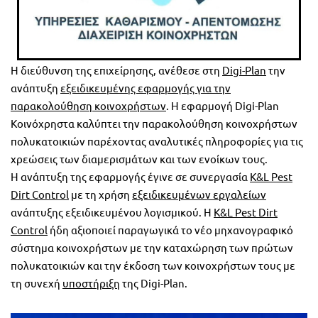
Η διεύθυνση της επιχείρησης, ανέθεσε στη
Digi-Plan
την
ανάπτυξη
εξειδικευμένης εφαρμογής για την
παρακολούθηση κοινοχρήστων
. Η εφαρμογή Digi-Plan
Κοινόχρηστα καλύπτει την παρακολούθηση κοινοχρήστων
πολυκατοικιών παρέχοντας αναλυτικές πληροφορίες για τις
χρεώσεις των διαμερισμάτων και των ενοίκων τους.
Η ανάπτυξη της εφαρμογής έγινε σε συνεργασία
K&L Pest
Dirt Control
με τη χρήση
εξειδικευμένων εργαλείων
ανάπτυξης εξειδικευμένου λογισμικού. Η
K&L Pest Dirt
Control
ήδη αξιοποιεί παραγωγικά το νέο μηχανογραφικό
σύστημα κοινοχρήστων με την καταχώρηση των πρώτων
πολυκατοικιών και την έκδοση των κοινοχρήστων τους με
τη συνεχή
υποστήριξη
της Digi-Plan.