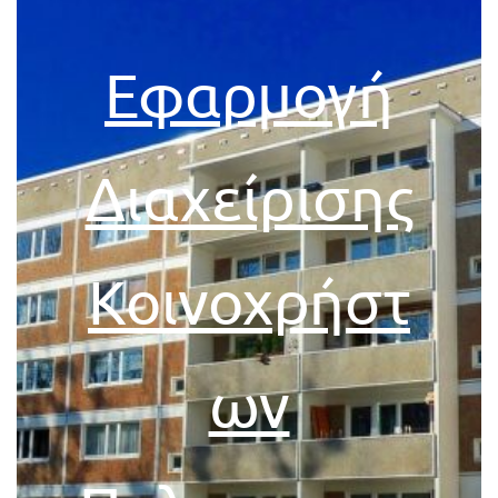
Εφαρμογή
Διαχείρισης
Κοινοχρήστ
ων